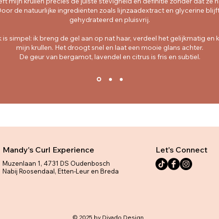
ft mijn krullen precies de juiste stevigheid en definitie zonder dat ze ha
or de natuurlijke ingrediënten zoals lijnzaadextract en glycerine blijf
gehydrateerd en pluisvrij.
 is simpel: ik breng de gel aan op nat haar, verdeel het gelijkmatig en 
mijn krullen. Het droogt snel en laat een mooie glans achter.
De geur van bergamot, lavendel en citrus is fris en subtiel.
Mandy's Curl Experience
Let's Connect
Muzenlaan 1, 4731 DS Oudenbosch
Nabij Roosendaal, Etten-Leur en Breda
© 2025 by Divado Design.