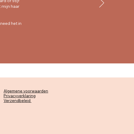
rd of stijf
t mijn haar
kneed het in
Algemene voorwaarden
Privacyverklaring
Verzendbeleid