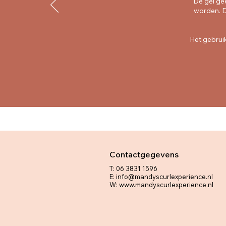
De gel gee
worden. Do
Het gebruik
Contactgegevens
​T: 06 3831 1596
E:
info@mandyscurlexperience.nl
W:
www.mandyscurlexperience.nl