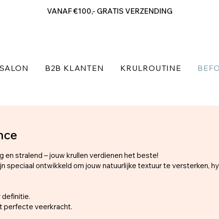
VANAF €100,- GRATIS VERZENDING
SALON
B2B KLANTEN
KRULROUTINE
BEFO
nce
ig en stralend – jouw krullen verdienen het beste!
 speciaal ontwikkeld om jouw natuurlijke textuur te versterken, hyd
definitie.
 perfecte veerkracht.