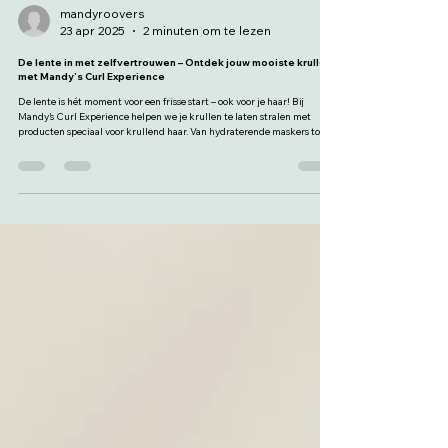
mandyroovers
23 apr 2025
2 minuten om te lezen
De lente in met zelfvertrouwen – Ontdek jouw mooiste krullen
met Mandy’s Curl Experience
De lente is hét moment voor een frisse start – ook voor je haar! Bij
Mandy’s Curl Experience helpen we je krullen te laten stralen met
producten speciaal voor krullend haar. Van hydraterende maskers tot
stylinggels met UV-filter: alles voor gezonde, veerkrachtige lokken.
Gun jezelf die boost met een Curl Experience behandeling en ontdek
hoe goed je je voelt als je haar goed zit. Stralend haar begint bij zelfzorg
– dit voorjaar is van jou!