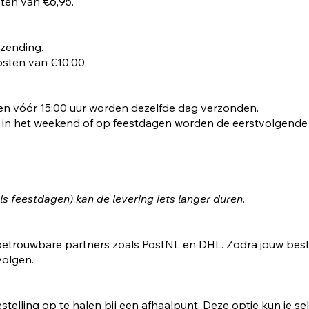
ten van €6,95.
rzending.
osten van €10,00.
en vóór 15:00 uur worden dezelfde dag verzonden.
r, in het weekend of op feestdagen worden de eerstvolgend
ls feestdagen) kan de levering iets langer duren.
etrouwbare partners zoals PostNL en DHL. Zodra jouw beste
volgen.
stelling op te halen bij een afhaalpunt. Deze optie kun je se