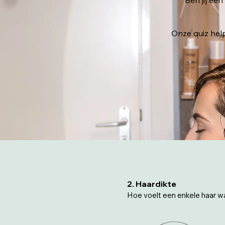
Ben jij ee
Onze quiz help
2. Haardikte
Hoe voelt een enkele haar w