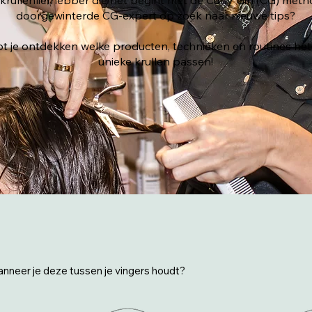
n krullenliefhebber die net begint met de Curly Girl (CG) meth
doorgewinterde CG-expert op zoek naar nieuwe tips?
t je ontdekken welke producten, technieken en routines het 
unieke krullen passen!
anneer je deze tussen je vingers houdt?