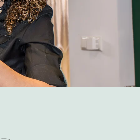
ode, of een
beste bij jouw