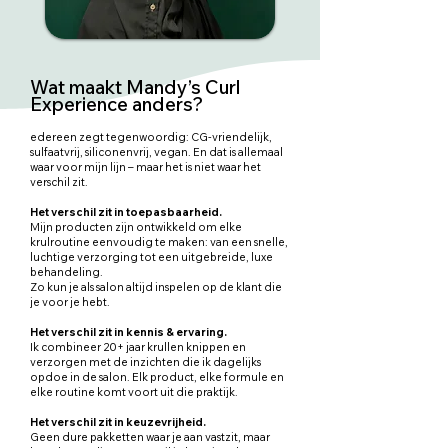
Wat maakt Mandy’s Curl
Experience anders?
edereen zegt tegenwoordig: CG-vriendelijk,
sulfaatvrij, siliconenvrij, vegan. En dat is allemaal
waar voor mijn lijn – maar het is niet waar het
verschil zit.
Het verschil zit in toepasbaarheid.
Mijn producten zijn ontwikkeld om elke
krulroutine eenvoudig te maken: van een snelle,
luchtige verzorging tot een uitgebreide, luxe
behandeling.
Zo kun je als salon altijd inspelen op de klant die
je voor je hebt.
Het verschil zit in kennis & ervaring.
Ik combineer 20+ jaar krullen knippen en
verzorgen met de inzichten die ik dagelijks
opdoe in de salon. Elk product, elke formule en
elke routine komt voort uit die praktijk.
Het verschil zit in keuzevrijheid.
Geen dure pakketten waar je aan vastzit, maar