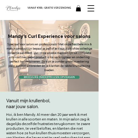
VANAF €100,- GRATIS VERZENDING
Mandy’s Curl Experience voor salons
Speciaal voor salons en professionals! Met onze flexibele mix &
match-productlijn bepaal je zelf of je klein start of de volledige
collectie aanbiedt. Van onze unieke mannenlijn tot complete
krulroutines: ieder product is los verkrijgbaar en onderling
perfect te combineren.
Zo kun je zonder grote investering
jouw aanbod uitbreiden én je klanten de beste krulbeleving
bieden.
BROCHURE INKOOPPRIJZEN OPVRAGEN
Vanuit mijn krullenbol,
naar jouw salon.
Hoi, ik ben Mandy. Al meer dan 20 jaar werk ik met
krullen in alle soorten en maten. In mijn salon zag ik
dagelijks dezelfde frustraties terugkomen: te zware
producten, te veel beloftes, en klanten die niet
wisten hoe ze hun krullen thuis moesten verzorgen,
van klanten die liever niet te veel gebruiken tot een