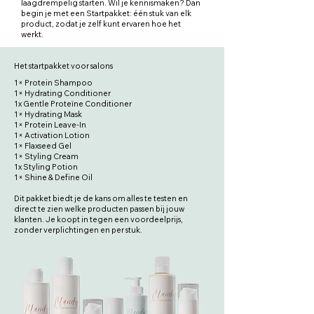
laagdrempelig starten. Wil je kennismaken? Dan
begin je met een Startpakket: één stuk van elk
product, zodat je zelf kunt ervaren hoe het
werkt.
Het startpakket voor salons
1× Protein Shampoo
1× Hydrating Conditioner
1x Gentle Proteïne Conditioner
1× Hydrating Mask
1× Protein Leave-In
1× Activation Lotion
1× Flaxseed Gel
1× Styling Cream
1x Styling Potion
1× Shine & Define Oil
Dit pakket biedt je de kans om alles te testen en
direct te zien welke producten passen bij jouw
klanten. Je koopt in tegen een voordeelprijs,
zonder verplichtingen en per stuk.