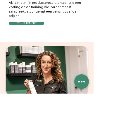
Als je met mijn producten start, ontvang je een
korting op de training die jou het meest
aanspreekt, stuur gerust een bericht over de
prijzen.
STUUR BERICHT
Mijn missie
Ik geloof dat krullen meer zijn dan een haartype.
Krullen zijn een identiteit, een stukje
zelfvertrouwen en soms ook een worsteling.
Met Mandy’s Curl Experience wil ik salons helpen
om hun klanten niet alleen mooier, maar ook