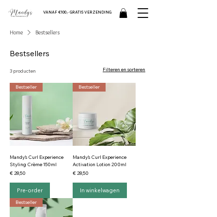
VANAF €100,- GRATIS VERZENDING
Home
Bestsellers
Bestsellers
Filteren en sorteren
3 producten
Bestseller
Bestseller
Mandy’s Curl Experience
Mandy’s Curl Experience
Styling Crème 150ml
Activation Lotion 200ml
Prijs
Prijs
€ 28,50
€ 28,50
Pre-order
In winkelwagen
Bestseller