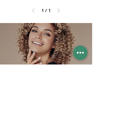
1
/
1
Contactgegevens
Let's Connect
​T:
06 3831 1596
E:
info@mandyscurlexperience.nl
W:
www.mandyscurlexperience.nl
Mandy's Curl Experience
Muzenlaan 1, 4731 DS Oudenbosch
Nabij Roosendaal, Etten-Leur en Breda
Algemene voorwaarden
Privacyverklaring