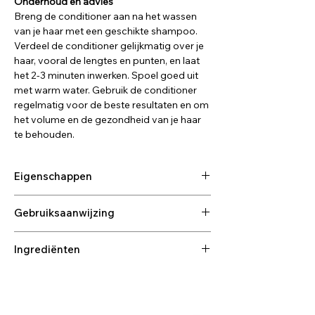
Onderhoud en advies
Breng de conditioner aan na het wassen
van je haar met een geschikte shampoo.
Verdeel de conditioner gelijkmatig over je
haar, vooral de lengtes en punten, en laat
het 2-3 minuten inwerken. Spoel goed uit
met warm water. Gebruik de conditioner
regelmatig voor de beste resultaten en om
het volume en de gezondheid van je haar
te behouden.
Eigenschappen
Vrij van: SLS, siliconen, alcohol denat,
Gebruiksaanwijzing
parabenen en sulfaten.
Rijke proteïne-formule: Bevat grote
Waarom kiezen voor deze conditioner?
proteïnen om beschadigd haar te
Ingrediënten
Geeft fijn haar een natuurlijke body en
herstellen en veerkracht te geven.
veerkracht.
Belangrijke ingrediënten:
Frisse geur: Met eucalyptus voor een
Kalmeert en verzorgt de gevoelige
Hydrolyzed Wheat Protein: Herstelt
verkoelend effect, ideaal voor een
hoofdhuid, vermindert jeuk en irritatie.
beschadigd haar en verbetert de
gevoelige hoofdhuid.
Hydrateert zonder te verzwaren,