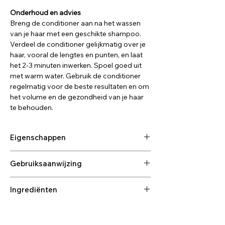
Onderhoud en advies
Breng de conditioner aan na het wassen
van je haar met een geschikte shampoo.
Verdeel de conditioner gelijkmatig over je
haar, vooral de lengtes en punten, en laat
het 2-3 minuten inwerken. Spoel goed uit
met warm water. Gebruik de conditioner
regelmatig voor de beste resultaten en om
het volume en de gezondheid van je haar
te behouden.
Eigenschappen
Vrij van: SLS, siliconen, alcohol denat,
Gebruiksaanwijzing
parabenen en sulfaten.
Rijke proteïne-formule: Bevat grote
Waarom kiezen voor deze conditioner?
proteïnen om beschadigd haar te
Ingrediënten
Geeft fijn haar een natuurlijke body en
herstellen en veerkracht te geven.
veerkracht.
Belangrijke ingrediënten:
Frisse geur: Met eucalyptus voor een
Kalmeert en verzorgt de gevoelige
Hydrolyzed Wheat Protein: Herstelt
verkoelend effect, ideaal voor een
hoofdhuid, vermindert jeuk en irritatie.