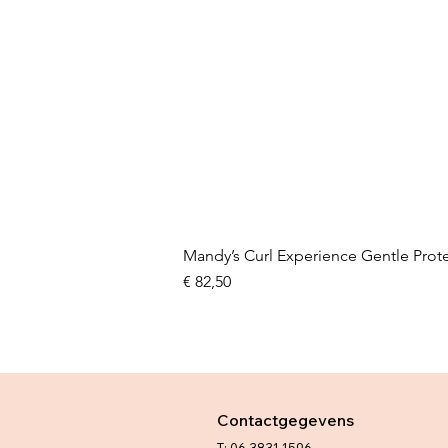
Mandy’s Curl Experience Gentle Prot
Prijs
€ 82,50
Contactgegevens