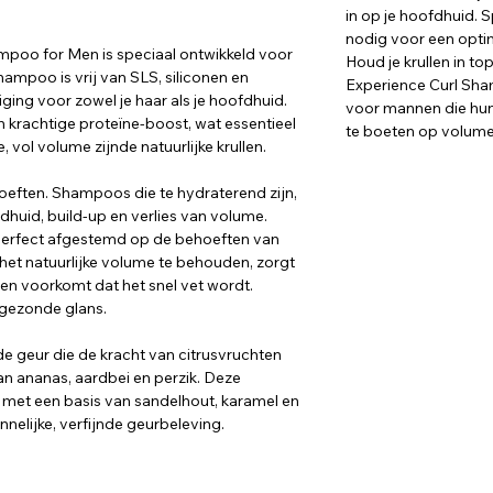
in op je hoofdhuid. S
nodig voor een optim
mpoo for Men is speciaal ontwikkeld voor
Houd je krullen in t
ampoo is vrij van SLS, siliconen en
Experience Curl Sha
ging voor zowel je haar als je hoofdhuid.
voor mannen die hun 
en krachtige proteïne-boost, wat essentieel
te boeten op volume 
vol volume zijnde natuurlijke krullen.
hoeften. Shampoos die te hydraterend zijn,
dhuid, build-up en verlies van volume.
perfect afgestemd op de behoeften van
het natuurlijke volume te behouden, zorgt
 en voorkomt dat het snel vet wordt.
 gezonde glans.
e geur die de kracht van citrusvruchten
n ananas, aardbei en perzik. Deze
 met een basis van sandelhout, karamel en
nelijke, verfijnde geurbeleving.