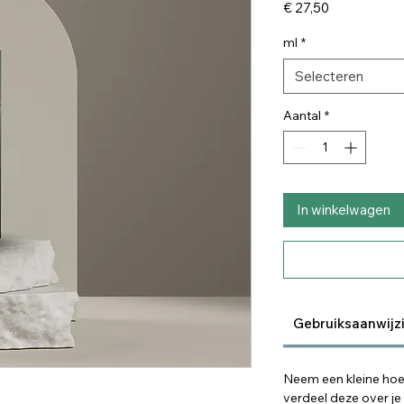
Prijs
€ 27,50
ml
*
Selecteren
Aantal
*
In winkelwagen
Gebruiksaanwijz
Neem een kleine hoe
verdeel deze over j