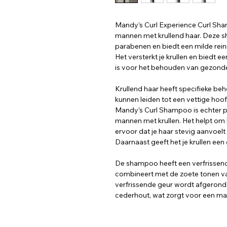
Mandy’s Curl Experience Curl Sha
mannen met krullend haar. Deze sh
parabenen en biedt een milde reini
Het versterkt je krullen en biedt e
is voor het behouden van gezonde, 
Krullend haar heeft specifieke be
kunnen leiden tot een vettige hoof
Mandy’s Curl Shampoo is echter 
mannen met krullen. Het helpt om 
ervoor dat je haar stevig aanvoelt
Daarnaast geeft het je krullen een
De shampoo heeft een verfrissend
combineert met de zoete tonen va
verfrissende geur wordt afgerond
cederhout, wat zorgt voor een man