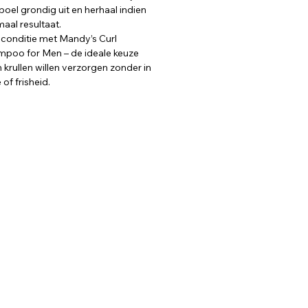
poel grondig uit en herhaal indien
aal resultaat.
opconditie met Mandy’s Curl
mpoo for Men – de ideale keuze
krullen willen verzorgen zonder in
of frisheid.