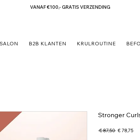
VANAF €100,- GRATIS VERZENDING
SALON
B2B KLANTEN
KRULROUTINE
BEFO
Stronger Curl
Normale
Ver
 € 87,50 
€ 78,75
prijs