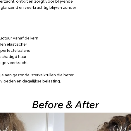
verzacht, ontklit en zorgt voor blijvende
l, glanzend en veerkrachtig blijven zonder
ructuur vanaf de kern
len elastischer
 perfecte balans
eschadigd haar
rige veerkracht
e aan gezonde, sterke krullen die beter
nvloeden en dagelijkse belasting.
Before
&
After