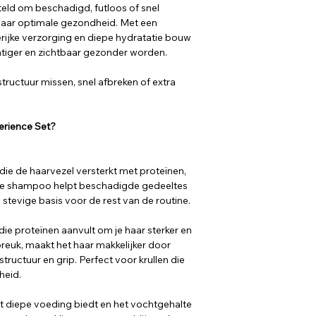
eld om beschadigd, futloos of snel
naar optimale gezondheid. Met een
rijke verzorging en diepe hydratatie bouw
achtiger en zichtbaar gezonder worden.
 structuur missen, snel afbreken of extra
perience Set?
die de haarvezel versterkt met proteïnen,
eze shampoo helpt beschadigde gedeeltes
n stevige basis voor de rest van de routine.
ie proteïnen aanvult om je haar sterker en
breuk, maakt het haar makkelijker door
tructuur en grip. Perfect voor krullen die
heid.
t diepe voeding biedt en het vochtgehalte