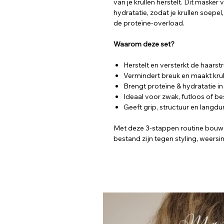
van je krullen herstelt. Dit masker 
hydratatie, zodat je krullen soepe
de proteïne-overload.
Waarom deze set?
Herstelt en versterkt de haarst
Vermindert breuk en maakt krul
Brengt proteïne & hydratatie in
Ideaal voor zwak, futloos of b
Geeft grip, structuur en langdu
Met deze 3-stappen routine bouw j
bestand zijn tegen styling, weersi