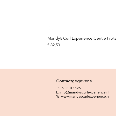
Mandy’s Curl Experience Gentle Prot
Prijs
€ 82,50
Contactgegevens
​T: 06 3831 1596
E:
info@mandyscurlexperience.nl
W:
www.mandyscurlexperience.nl