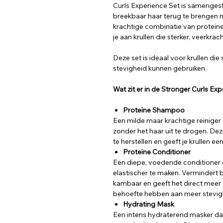
Curls Experience Set is samengest
breekbaar haar terug te brengen 
krachtige combinatie van proteïne
je aan krullen die sterker, veerkr
Deze set is ideaal voor krullen die
stevigheid kunnen gebruiken.
Wat zit er in de Stronger Curls Ex
Proteïne Shampoo
Een milde maar krachtige reiniger 
zonder het haar uit te drogen. D
te herstellen en geeft je krullen ee
Proteïne Conditioner
Een diepe, voedende conditioner d
elastischer te maken. Vermindert 
kambaar en geeft het direct meer s
behoefte hebben aan meer stevig
Hydrating Mask
Een intens hydraterend masker da